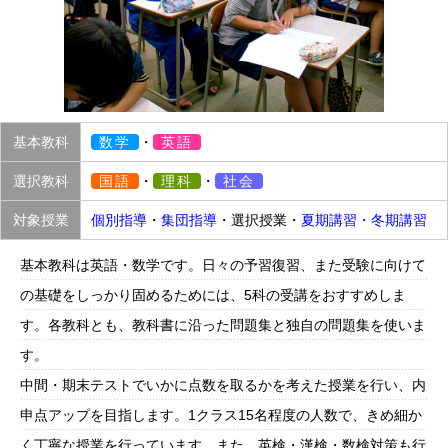
基本教科
数学
・
英語
選択教科
国語
・
理科
・
社会
対象授業
個別指導
・
集団指導
・選択授業・
夏期講習・冬期講習
基本教科は英語・数学です。日々の予習復習、また受験に向けて
の基礎をしっかり固めるためには、5科の受講をおすすめしま
す。各教科とも、教科書に沿った問題集と独自の問題集を使いま
す。
中間・期末テストでいかに点数を取るかを考えた授業を行い、内
申点アップを目指します。1クラス15名程度の人数で、きめ細か
く丁寧な授業を行っています。また、英検・漢検・数検対策も行