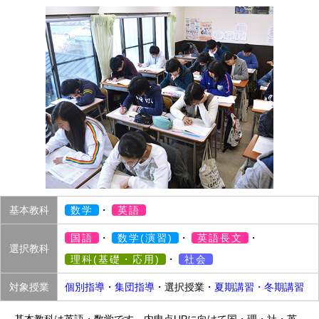
基本教科
数学
・
英語
国語
・
数学(演習)
・
英語長文
・
選択教科
理科(基礎・応用)
・
社会
対象授業
個別指導
・
集団指導
・選択授業・
夏期講習・冬期講習