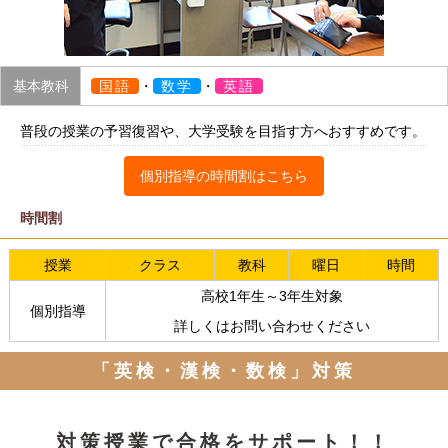
基本教科
国語
・
数学
・
英語
普段の授業の予習復習や、大学受験を目指す方へおすすめです。
個別指導の時間割はこちら
時間割
授業
クラス
教科
曜日
時間
高校1年生～3年生対象
個別指導
詳しくはお問い合わせください
「英検・漢検・数検」対策
対策授業で合格をサポート！！