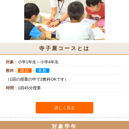
寺子屋コースとは
対象：
小学1年生～小学4年生
教科：
国語
・
算数
（1回の授業の中で2教科OKです）
時間：
1回45分授業
詳しく見る
対象学年