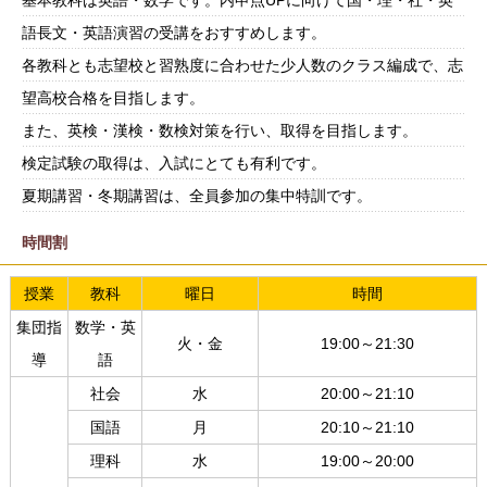
基本教科は英語・数学です。内申点UPに向けて国・理・社・英
語長文・英語演習の受講をおすすめします。
各教科とも志望校と習熟度に合わせた少人数のクラス編成で、志
望高校合格を目指します。
また、英検・漢検・数検対策を行い、取得を目指します。
検定試験の取得は、入試にとても有利です。
夏期講習・冬期講習は、全員参加の集中特訓です。
時間割
授業
教科
曜日
時間
集団指
数学・英
火・金
19:00～21:30
導
語
社会
水
20:00～21:10
国語
月
20:10～21:10
理科
水
19:00～20:00