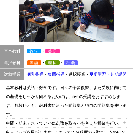
基本教科
数学
・
英語
選択教科
国語
・
理科
・
社会
対象授業
個別指導
・
集団指導
・選択授業・
夏期講習・冬期講習
基本教科は英語・数学です。日々の予習復習、また受験に向けて
の基礎をしっかり固めるためには、5科の受講をおすすめしま
す。各教科とも、教科書に沿った問題集と独自の問題集を使いま
す。
中間・期末テストでいかに点数を取るかを考えた授業を行い、内
申点アップを目指します。1クラス15名程度の人数で、きめ細か