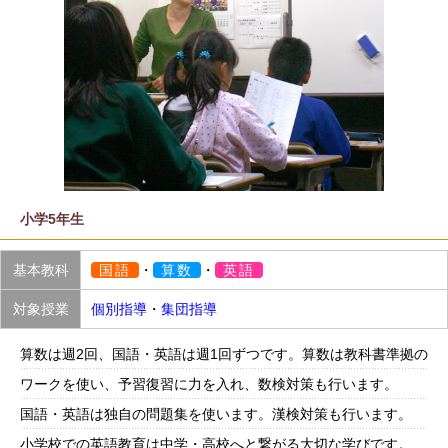
小学5年生
基本教科
国語
・
算数
・
英語
対象授業
個別指導
・
集団指導
算数は週2回、国語・英語は週1回ずつです。算数は教科書準拠の
ワークを使い、予習復習に力を入れ、数検対策も行います。
国語・英語は独自の問題集を使います。漢検対策も行います。
小学校での英語教育は中学・高校へと繋がる大切な学びです。