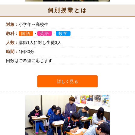
個別授業とは
対象：
小学年～高校生
教科：
国語
・
英語
・
数学
人数：
講師1人に対し生徒3人
時間：
1回80分
回数はご希望に応じます
詳しく見る