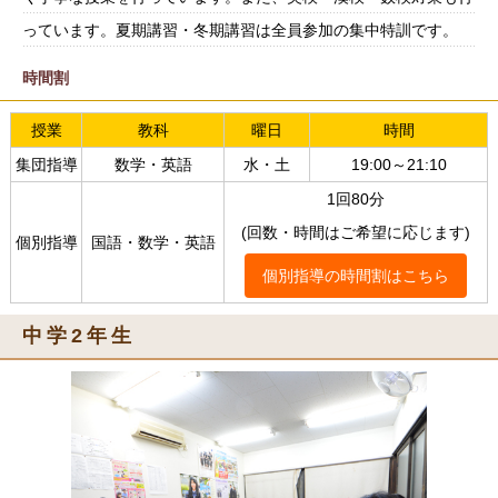
っています。夏期講習・冬期講習は全員参加の集中特訓です。
時間割
授業
教科
曜日
時間
集団指導
数学・英語
水・土
19:00～21:10
1回80分
(回数・時間はご希望に応じます)
個別指導
国語・数学・英語
個別指導の時間割はこちら
中学2年生