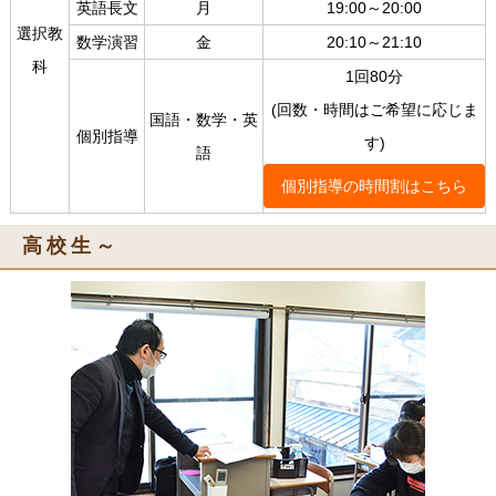
英語長文
月
19:00～20:00
選択教
数学演習
金
20:10～21:10
科
1回80分
(回数・時間はご希望に応じま
国語・数学・英
個別指導
す)
語
個別指導の時間割はこちら
高校生～