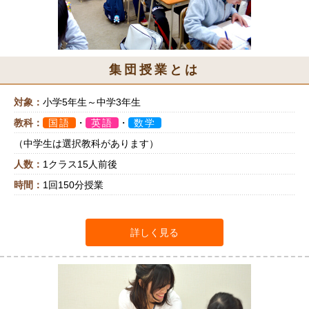
集団授業とは
対象：
小学5年生～中学3年生
教科：
国語
・
英語
・
数学
（中学生は選択教科があります）
人数：
1クラス15人前後
時間：
1回150分授業
詳しく見る